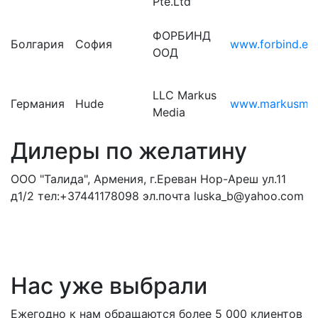
Pte.Ltd
ФОРБИНД
Болгария
София
www.forbind.eu
ООД
LLC Markus
Германия
Hude
www.markusmed
Media
Дилеры по желатину
ООО "Талида", Армения, г.Ереван Нор-Ареш ул.11
д1/2 тел:+37441178098 эл.почта luska_b@yahoo.com
Нас уже выбрали
Ежегодно к нам обращаются более 5 000 клиентов