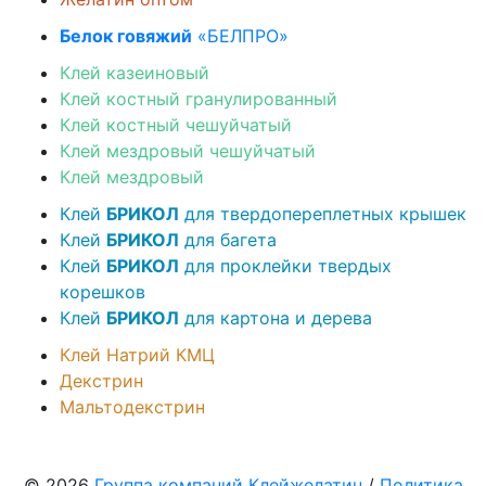
Белок говяжий
«БЕЛПРО»
Клей казеиновый
Клей костный гранулированный
Клей костный чешуйчатый
Клей мездровый чешуйчатый
Клей мездровый
Клей
БРИКОЛ
для твердопереплетных крышек
Клей
БРИКОЛ
для багета
Клей
БРИКОЛ
для проклейки твердых
корешков
Клей
БРИКОЛ
для картона и дерева
Клей Натрий КМЦ
Декстрин
Мальтодекстрин
© 2026
Группа компаний Клейжелатин
/
Политика