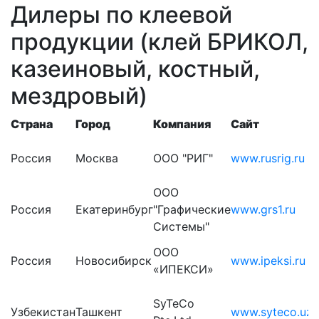
Дилеры по клеевой
продукции (клей БРИКОЛ,
казеиновый, костный,
мездровый)
Страна
Город
Компания
Сайт
Россия
Москва
ООО "РИГ"
www.rusrig.ru
ООО
Россия
Екатеринбург
"Графические
www.grs1.ru
Системы"
ООО
Россия
Новосибирск
www.ipeksi.ru
«ИПЕКСИ»
SyTeCo
Узбекистан
Ташкент
www.syteco.uz